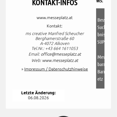
WS:
KONTAKT-INFOS
Dieses eing
www.messeplatz.at
Bessere
Kontakt:
Suchmasch
ms creative Manfred Scheucher
bnisse dur
Berghamerstraße 60
SUPERWEB
A-4072 Alkoven
Tel.Nr.: +43 664 1611053
Email:
office@messeplatz.at
Messeplatz
Web:
www.messeplatz.at
barrierefr
»
Impressum / Datenschutzhinweise
Barrierefr
etz
Letzte Änderung:
KUNDEN 
06.08.2026
KUNDEN - 
SUPERWEB
ZU 33,33%