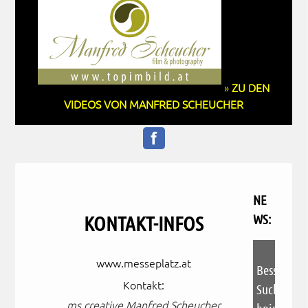
»
ZU DEN
VIDEOS VON MANFRED SCHEUCHER
NE
WS:
KONTAKT-INFOS
Dieses eing
www.messeplatz.at
Bessere
Kontakt:
Suchmasch
ms creative Manfred Scheucher